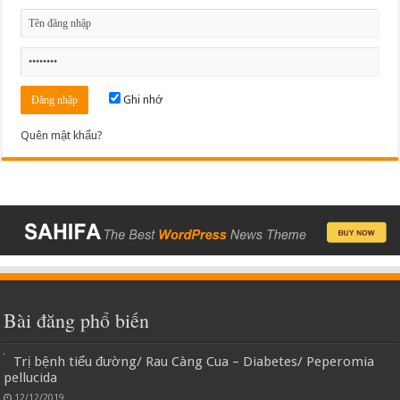
Ghi nhớ
Quên mật khẩu?
Bài đăng phổ biến
Trị bệnh tiểu đường/ Rau Càng Cua – Diabetes/ Peperomia
pellucida
12/12/2019