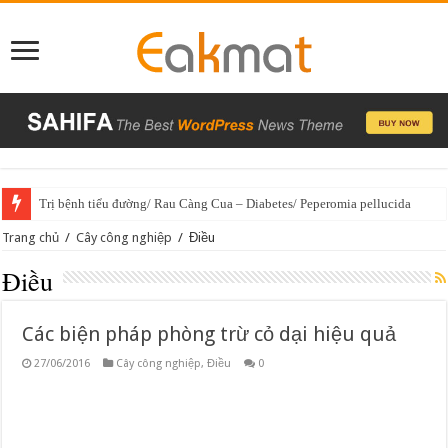
Trị bệnh tiểu đường/ Rau Càng Cua – Diabetes/ Peperomia pellucida
Trang chủ
/
Cây công nghiệp
/
Điều
Điều
Các biện pháp phòng trừ cỏ dại hiệu quả
27/06/2016
Cây công nghiệp
,
Điều
0