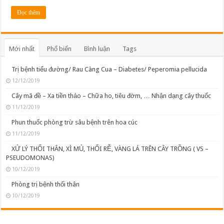
Đọc thêm
Mới nhất
Phổ biến
Bình luận
Tags
Trị bệnh tiểu đường/ Rau Càng Cua – Diabetes/ Peperomia pellucida
12/12/2019
Cây mã đề – Xa tiền thảo – Chữa ho, tiêu đờm, … Nhận dạng cây thuốc
11/12/2019
Phun thuốc phòng trừ sâu bệnh trên hoa cúc
11/12/2019
XỬ LÝ THỐI THÂN, XÌ MỦ, THỐI RỄ, VÀNG LÁ TRÊN CÂY TRỒNG ( VS –
PSEUDOMONAS)
10/12/2019
Phòng trị bệnh thối thân
10/12/2019