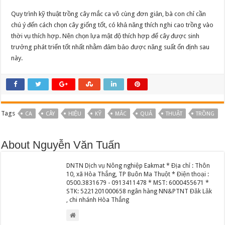
Quy trình kỹ thuật trồng cây mắc ca vô cùng đơn giản, bà con chỉ cần
chú ý đến cách chọn cây giống tốt, có khả năng thích nghi cao trồng vào
thời vụ thích hợp. Nên chọn lựa mật độ thích hợp để cây được sinh
trưởng phát triển tốt nhất nhằm đảm bảo được năng suất ổn định sau
này.
Tags
CA
CÂY
HIỆU
KỸ
MẮC
QUẢ
THUẬT
TRỒNG
About Nguyễn Văn Tuấn
DNTN Dịch vụ Nông nghiệp Eakmat * Địa chỉ : Thôn
10, xã Hòa Thắng, TP Buôn Ma Thuột * Điện thoại :
0500.3831679 - 0913411478 * MST: 6000455671 *
STK: 5221201000658 ngân hàng NN&PTNT Đăk Lăk
, chi nhánh Hòa Thắng