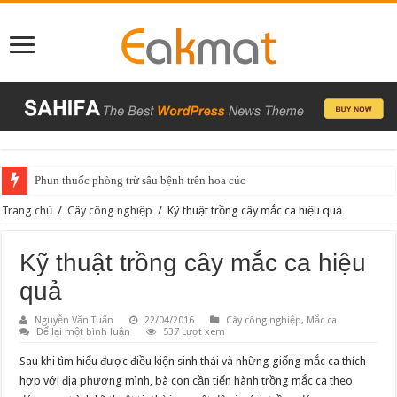
Phun thuốc phòng trừ sâu bệnh trên hoa cúc
Trang chủ
/
Cây công nghiệp
/
Kỹ thuật trồng cây mắc ca hiệu quả
Kỹ thuật trồng cây mắc ca hiệu
quả
Nguyễn Văn Tuấn
22/04/2016
Cây công nghiệp
,
Mắc ca
Để lại một bình luận
537 Lượt xem
Sau khi tìm hiểu được điều kiện sinh thái và những giống mắc ca thích
hợp với địa phương mình, bà con cần tiến hành trồng mắc ca theo