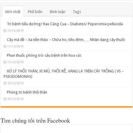
Mới nhất
Phổ biến
Bình luận
Tags
Trị bệnh tiểu đường/ Rau Càng Cua – Diabetes/ Peperomia pellucida
12/12/2019
Cây mã đề – Xa tiền thảo – Chữa ho, tiêu đờm, … Nhận dạng cây thuốc
11/12/2019
Phun thuốc phòng trừ sâu bệnh trên hoa cúc
11/12/2019
XỬ LÝ THỐI THÂN, XÌ MỦ, THỐI RỄ, VÀNG LÁ TRÊN CÂY TRỒNG ( VS –
PSEUDOMONAS)
10/12/2019
Phòng trị bệnh thối thân
10/12/2019
Tìm chúng tôi trên Facebook