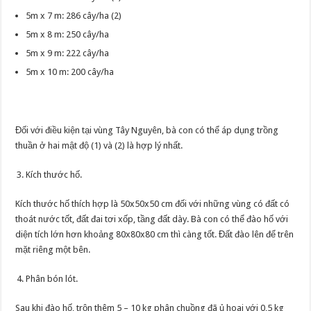
5m x 7 m: 286 cây/ha (2)
5m x 8 m: 250 cây/ha
5m x 9 m: 222 cây/ha
5m x 10 m: 200 cây/ha
Đối với điều kiện tại vùng Tây Nguyên, bà con có thể áp dụng trồng
thuần ở hai mật độ (1) và (2) là hợp lý nhất.
Kích thước hố.
Kích thước hố thích hợp là 50x50x50 cm đối với những vùng có đất có
thoát nước tốt, đất đai tơi xốp, tầng đất dày. Bà con có thể đào hố với
diện tích lớn hơn khoảng 80x80x80 cm thì càng tốt. Đất đào lên để trên
mặt riêng một bên.
Phân bón lót.
Sau khi đào hố, trộn thêm 5 – 10 kg phân chuồng đã ủ hoai với 0,5 kg