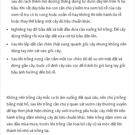
sau đó rạch thêm mộ đường thẳng đứng từ dưới đáy lên trên ½ túi
bầu. Khi cắt đáy bầu bà con cần chú ý kiểm tra xem bộ rễ của cây
xem rễ trụ có bị cong hoặc xoắn rễ hay không thì tiến hành tỉa rễ
hoặc thay thế bằng một cây đủ tiêu chuẩn khác.
Nghiêng tay đỡ bầu đất và bắt đầu đưa câu xuống hố trồng. Để cây
đứng thẳng rồi vừa lấp đất vừa rút túi bầu dần lên.
Sau khi lấp đất cần chén chặt xung quanh gốc cây nhưng không nên
dùng tay nén sát vào gốc cây.
Sau khi trồng xong cần cắm một cọc chéo 60 độ so với mặt đất và
đứng gần cây, buộc cố định cây vào cọc để tránh bị gió lung lay gốc
bầu ảnh hưởng đến bộ rễ.
Không nên trồng cây mắc ca bị âm xuống đất quá sâu, nên chú ý trồng
bằng mặt hố, sau khi trồng cần chú ý quan sát vườn cây thường xuyên
để kịp thời phát hiện những cây sinh trưởng yếu hoặc cây chết thì tiến
hành trồng dặm những cây đủ tiêu chuẩn khác. Nên trồng dặm sớm và
vào đầu mùa mưa, trước khi trồng cần loại bỏ cây cũ và móc đất lên
thành hố nhỏ và trồng lại.