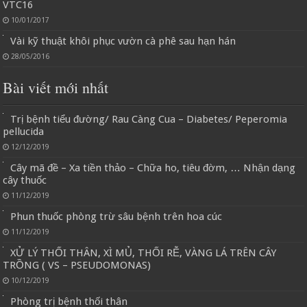
VTC16
10/01/2017
Vài kỹ thuật khôi phục vườn cà phê sau hạn hán
28/05/2016
Bài viết mới nhất
Trị bệnh tiểu đường/ Rau Càng Cua – Diabetes/ Peperomia
pellucida
12/12/2019
Cây mã đề – Xa tiền thảo – Chữa ho, tiêu đờm, … Nhận dạng
cây thuốc
11/12/2019
Phun thuốc phòng trừ sâu bệnh trên hoa cúc
11/12/2019
XỬ LÝ THỐI THÂN, XÌ MỦ, THỐI RỄ, VÀNG LÁ TRÊN CÂY
TRỒNG ( VS – PSEUDOMONAS)
10/12/2019
Phòng trị bệnh thối thân