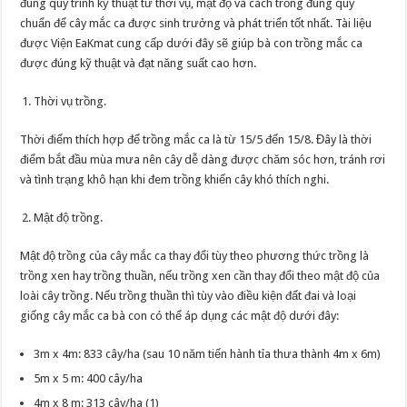
đúng quy trình kỹ thuật từ thời vụ, mật độ và cách trồng đúng quy
chuẩn để cây mắc ca được sinh trưởng và phát triển tốt nhất. Tài liệu
được Viện EaKmat cung cấp dưới đây sẽ giúp bà con trồng mắc ca
được đúng kỹ thuật và đạt năng suất cao hơn.
Thời vụ trồng.
Thời điểm thích hợp để trồng mắc ca là từ 15/5 đến 15/8. Đây là thời
điểm bắt đầu mùa mưa nên cây dễ dàng được chăm sóc hơn, tránh rơi
và tình trạng khô hạn khi đem trồng khiến cây khó thích nghi.
Mật độ trồng.
Mật độ trồng của cây mắc ca thay đổi tùy theo phương thức trồng là
trồng xen hay trồng thuần, nếu trồng xen cần thay đổi theo mật độ của
loài cây trồng. Nếu trồng thuần thì tùy vào điều kiện đất đai và loại
giống cây mắc ca bà con có thể áp dụng các mật độ dưới đây:
3m x 4m: 833 cây/ha (sau 10 năm tiến hành tỉa thưa thành 4m x 6m)
5m x 5 m: 400 cây/ha
4m x 8 m: 313 cây/ha (1)