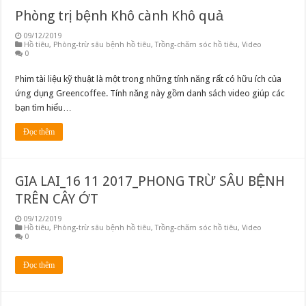
Phòng trị bệnh Khô cành Khô quả
09/12/2019
Hồ tiêu
,
Phòng-trừ sâu bệnh hồ tiêu
,
Trồng-chăm sóc hồ tiêu
,
Video
0
Phim tài liệu kỹ thuật là một trong những tính năng rất có hữu ích của
ứng dụng Greencoffee. Tính năng này gồm danh sách video giúp các
bạn tìm hiểu…
Đọc thêm
GIA LAI_16 11 2017_PHONG TRỪ SÂU BỆNH
TRÊN CÂY ỚT
09/12/2019
Hồ tiêu
,
Phòng-trừ sâu bệnh hồ tiêu
,
Trồng-chăm sóc hồ tiêu
,
Video
0
Đọc thêm