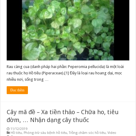
Rau càng cua (danh pháp hai phần: Peperomia pellucida) là một loài
rau thuộc họ Hồ tiêu (Piperaceae).[1] Đây là loại rau hoang dại, mọc
nhiều nơi, sống trong …
Đọc thêm
Cây mã đề – Xa tiền thảo – Chữa ho, tiêu
đờm, … Nhận dạng cây thuốc
11/12/2019
Hồ tiêu
,
Phòng-trừ sâu bệnh hồ tiêu
,
Trồng-chăm sóc hồ tiêu
,
Video