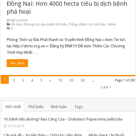
Đồng Nai: Hơn 4000 hecta tiêu bị dịch bệnh
phá hoại
08/12/2019
Hồ tiêu
,
Phòng-trừ sâu bệnh hồ tiêu
,
Trồng-chăm sóc hồ tiêu
,
Video
0
Phòng Thời sự Đài Phát thanh và Truyền hình Đồng Nai ▻Xem Tin tức
tại: http://dnrtv.org.vn ▻ Đăng Ký ĐNRTV Để Xem Thêm Các Chương
Trình Hay Nhất: …
Đọc thêm
1
2
3
4
5
»
10
20
30
...
Page 1 of 282
Last »
Mới nhất
Phổ biến
Bình luận
Tags
Trị bệnh tiểu đường/ Rau Càng Cua – Diabetes/ Peperomia pellucida
12/12/2019
Cây mã đề – Xa tiền thảo – Chữa ho, tiêu đờm, … Nhận dạng cây thuốc