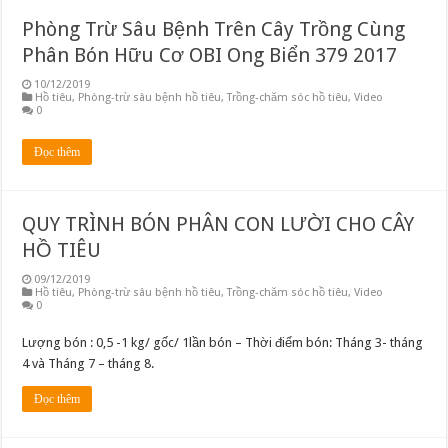
Phòng Trừ Sâu Bệnh Trên Cây Trồng Cùng
Phân Bón Hữu Cơ OBI Ong Biển 379 2017
10/12/2019
Hồ tiêu
,
Phòng-trừ sâu bệnh hồ tiêu
,
Trồng-chăm sóc hồ tiêu
,
Video
0
Đọc thêm
QUY TRÌNH BÓN PHÂN CON LƯỜI CHO CÂY
HỒ TIÊU
09/12/2019
Hồ tiêu
,
Phòng-trừ sâu bệnh hồ tiêu
,
Trồng-chăm sóc hồ tiêu
,
Video
0
Lượng bón : 0,5 -1 kg/ gốc/ 1lần bón – Thời điểm bón: Tháng 3- tháng
4 và Tháng 7 – tháng 8.
Đọc thêm