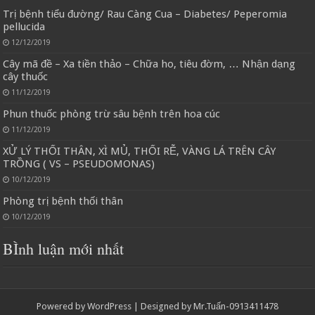
Trị bệnh tiểu đường/ Rau Càng Cua – Diabetes/ Peperomia
pellucida
12/12/2019
Cây mã đề – Xa tiền thảo – Chữa ho, tiêu đờm, … Nhận dạng
cây thuốc
11/12/2019
Phun thuốc phòng trừ sâu bệnh trên hoa cúc
11/12/2019
XỬ LÝ THỐI THÂN, XÌ MỦ, THỐI RỄ, VÀNG LÁ TRÊN CÂY
TRỒNG ( VS – PSEUDOMONAS)
10/12/2019
Phòng trị bệnh thối thân
10/12/2019
BÌnh luận mới nhất
Powered by
WordPress
| Designed by
Mr.Tuấn-0913411478