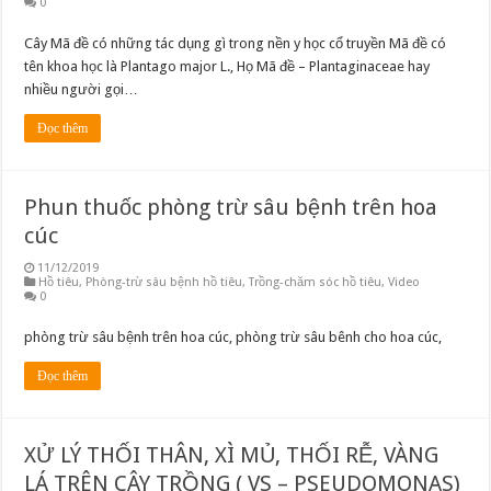
0
Cây Mã đề có những tác dụng gì trong nền y học cổ truyền Mã đề có
tên khoa học là Plantago major L., Họ Mã đề – Plantaginaceae hay
nhiều người gọi…
Đọc thêm
Phun thuốc phòng trừ sâu bệnh trên hoa
cúc
11/12/2019
Hồ tiêu
,
Phòng-trừ sâu bệnh hồ tiêu
,
Trồng-chăm sóc hồ tiêu
,
Video
0
phòng trừ sâu bệnh trên hoa cúc, phòng trừ sâu bênh cho hoa cúc,
Đọc thêm
XỬ LÝ THỐI THÂN, XÌ MỦ, THỐI RỄ, VÀNG
LÁ TRÊN CÂY TRỒNG ( VS – PSEUDOMONAS)