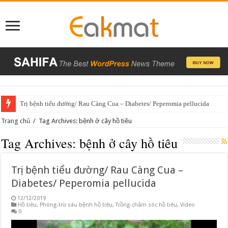
Trị bệnh tiểu đường/ Rau Càng Cua – Diabetes/ Peperomia pellucida
Trang chủ
/
Tag Archives: bệnh ở cây hồ tiêu
Tag Archives:
bệnh ở cây hồ tiêu
Trị bệnh tiểu đường/ Rau Càng Cua –
Diabetes/ Peperomia pellucida
12/12/2019
Hồ tiêu
,
Phòng-trừ sâu bệnh hồ tiêu
,
Trồng-chăm sóc hồ tiêu
,
Video
0