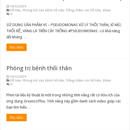
10/12/2019
Hồ tiêu
,
Phòng-trừ sâu bệnh hồ tiêu
,
Trồng-chăm sóc hồ tiêu
,
Video
0
SỬ DỤNG SẢN PHẨM VS – PSEUDOMONAS XỬ LÝ THỐI THÂN, XÌ MỦ,
THỐI RỄ, VÀNG LÁ TRÊN CÂY TRỒNG #PSEUDOMONAS : có khả năng
đối kháng …
Đọc thêm
Phòng trị bệnh thối thân
10/12/2019
Hồ tiêu
,
Phòng-trừ sâu bệnh hồ tiêu
,
Trồng-chăm sóc hồ tiêu
,
Video
0
Phim tài liệu kỹ thuật là một trong những tính năng rất có hữu ích của
ứng dụng Greencoffee. Tính năng này gồm danh sách video giúp các
bạn tìm hiểu…
Đọc thêm