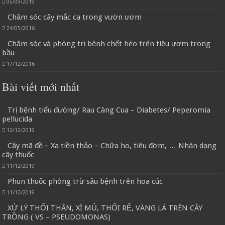
05/09/2019
Chăm sóc cây mắc ca trong vườn ươm
24/05/2016
Chăm sóc và phòng trị bệnh chết héo trên tiêu ươm trong
bầu
17/12/2016
Bài viết mới nhất
Trị bệnh tiểu đường/ Rau Càng Cua – Diabetes/ Peperomia
pellucida
12/12/2019
Cây mã đề – Xa tiền thảo – Chữa ho, tiêu đờm, … Nhận dạng
cây thuốc
11/12/2019
Phun thuốc phòng trừ sâu bệnh trên hoa cúc
11/12/2019
XỬ LÝ THỐI THÂN, XÌ MỦ, THỐI RỄ, VÀNG LÁ TRÊN CÂY
TRỒNG ( VS – PSEUDOMONAS)