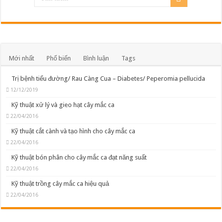
Phòng trị bệnh Khô cành Khô quả
GIA LAI_16 11 2017_PHONG TRỪ SÂU BỆNH TRÊN CÂY ỚT
Đồng Nai: Hơn 4000 hecta tiêu bị dịch bệnh phá hoại
Mới nhất
Phổ biến
Bình luận
Tags
Trị bệnh tiểu đường/ Rau Càng Cua – Diabetes/ Peperomia pellucida
12/12/2019
Kỹ thuật xử lý và gieo hạt cây mắc ca
22/04/2016
Kỹ thuật cắt cành và tạo hình cho cây mắc ca
22/04/2016
Kỹ thuật bón phân cho cây mắc ca đạt năng suất
22/04/2016
Kỹ thuật trồng cây mắc ca hiệu quả
22/04/2016