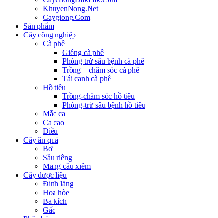
KhuyenNong.Net
Caygiong.Com
Sản phẩm
Cây công nghiệp
Cà phê
Giống cà phê
Phòng trừ sâu bệnh cà phê
Trồng – chăm sóc cà phê
Tái canh cà phê
Hồ tiêu
Trồng-chăm sóc hồ tiêu
Phòng-trừ sâu bệnh hồ tiêu
Mắc ca
Ca cao
Điều
Cây ăn quả
Bơ
Sầu riêng
Mãng cầu xiêm
Cây dược liệu
Đinh lăng
Hoa hòe
Ba kích
Gấc