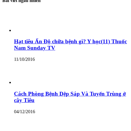
Bài viết ngẫu nhiên
Hạt tiêu Ấn Độ chữa bệnh gì? Y học(11) Thuốc
Nam Sunday TV
11/10/2016
Cách Phòng Bệnh Dệp Sáp Và Tuyến Trùng ở
cây Tiêu
04/12/2016