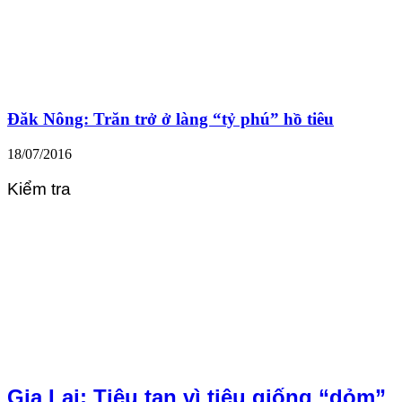
Đăk Nông: Trăn trở ở làng “tỷ phú” hồ tiêu
18/07/2016
Kiểm tra
Gia Lai: Tiêu tan vì tiêu giống “dỏm”