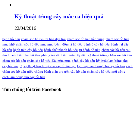
Kỹ thuật trồng cây mắc ca hiệu quả
22/04/2016
bệnh hồ tiêu
chăm sóc hồ tiêu ra hoa đậu trái
chăm sóc hồ tiêu bền vững
chăm sóc hồ tiêu
mùa khô
chăm sóc hồ tiêu mùa mưa
bệnh đốm lá hồ tiêu
bệnh ở cây hồ tiêu
bệnh hại cây
hồ tiêu
bệnh trên cây hồ tiêu
bệnh chết nhanh hồ tiêu
trị bệnh hồ tiêu
chăm sóc hồ tiêu sau
thu hoạch
bệnh hại hồ tiêu
phòng trừ sâu bệnh trên cây tiêu
kỹ thuật trồng chăm sóc hồ tiêu
chăm sóc hồ tiêu
chăm sóc hồ tiêu đầu mùa mưa
bệnh cây hồ tiêu
kỹ thuật làm bông cho
cây hồ tiêu p2
kỹ thuật làm bông cho cây hồ tiêu p1
kỹ thuật làm bông cho cây hồ tiêu
cách
chăm sóc hồ tiêu
triệu chứng bệnh thán thư trên cây hồ tiêu
chăm sóc hồ tiêu mới trồng
cách làm bông cho cây hồ tiêu
Tìm chúng tôi trên Facebook