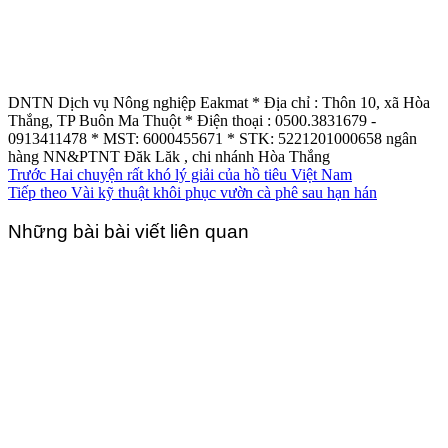
DNTN Dịch vụ Nông nghiệp Eakmat * Địa chỉ : Thôn 10, xã Hòa
Thắng, TP Buôn Ma Thuột * Điện thoại : 0500.3831679 -
0913411478 * MST: 6000455671 * STK: 5221201000658 ngân
hàng NN&PTNT Đăk Lăk , chi nhánh Hòa Thắng
Trước
Hai chuyện rất khó lý giải của hồ tiêu Việt Nam
Tiếp theo
Vài kỹ thuật khôi phục vườn cà phê sau hạn hán
Những bài bài viết liên quan