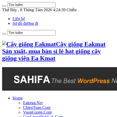
Thứ Bảy , 8 Tháng Tám 2026 4:24:39 Chiều
Liên hệ
Sơ đồ đường đi
Cây giống Eakmat
Sản xuất, mua bán sỉ lẻ hạt giống cây
giống viện Ea Kmat
Home
Eakmat.Net
ChienTuan.Com
VuonGiong.Com
CayGiongDakLak.Com