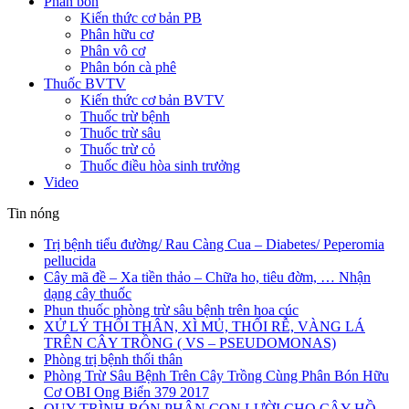
Phân bón
Kiến thức cơ bản PB
Phân hữu cơ
Phân vô cơ
Phân bón cà phê
Thuốc BVTV
Kiến thức cơ bản BVTV
Thuốc trừ bệnh
Thuốc trừ sâu
Thuốc trừ cỏ
Thuốc điều hòa sinh trưởng
Video
Tin nóng
Trị bệnh tiểu đường/ Rau Càng Cua – Diabetes/ Peperomia
pellucida
Cây mã đề – Xa tiền thảo – Chữa ho, tiêu đờm, … Nhận
dạng cây thuốc
Phun thuốc phòng trừ sâu bệnh trên hoa cúc
XỬ LÝ THỐI THÂN, XÌ MỦ, THỐI RỄ, VÀNG LÁ
TRÊN CÂY TRỒNG ( VS – PSEUDOMONAS)
Phòng trị bệnh thối thân
Phòng Trừ Sâu Bệnh Trên Cây Trồng Cùng Phân Bón Hữu
Cơ OBI Ong Biển 379 2017
QUY TRÌNH BÓN PHÂN CON LƯỜI CHO CÂY HỒ