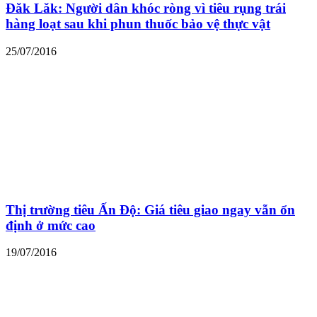
Đăk Lăk: Người dân khóc ròng vì tiêu rụng trái
hàng loạt sau khi phun thuốc bảo vệ thực vật
25/07/2016
Thị trường tiêu Ấn Độ: Giá tiêu giao ngay vẫn ổn
định ở mức cao
19/07/2016