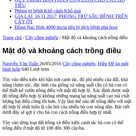
TIÊU
Phòng trị bệnh Khô cành Khô quả
GIA LAI_16 11 2017_PHONG TRỪ SÂU BỆNH TRÊN
CÂY ỚT
Đồng Nai: Hơn 4000 hecta tiêu bị dịch bệnh phá hoại
Trang chủ
/
Cây công nghiệp
/
Mật độ và khoảng cách trồng điều
Mật độ và khoảng cách trồng điều
Nguyễn Văn Tuấn
26/05/2016
Cây công nghiệp
,
Điều
Để lại một
bình luận
640 Lượt xem
Tùy vào điều kiện khí hậu nơi canh tác, độ phì nhiêu của đất, khả
năng chăm sóc, đặc tính của giống và năng suất cần có bà con có
thể thiết kế vườn trồng điều với mật độ hợp lý. Xác định được mật
độ trồng điều hợp lý không những mang lại năng suất cao mà chất
lượng hạt điều cũng tốt hơn. Vậy làm thế nào để trồng điều với mật
độ hợp lý nhất luôn là câu hỏi của nhiều bà con nông dân. Bài viết
dưới đây sẽ gợi ý cho bà con cách trồng điều hợp lý nhất.
Tùy vào từng loại đất trồng và điều kiện canh tác bà con có thể
trồng điều ở mật độ từ 100 đến 300 cây/ha.