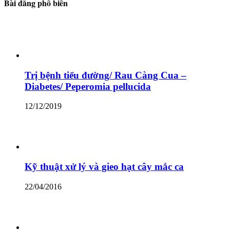
Bài đăng phổ biến
Trị bệnh tiểu đường/ Rau Càng Cua –
Diabetes/ Peperomia pellucida
12/12/2019
Kỹ thuật xử lý và gieo hạt cây mắc ca
22/04/2016