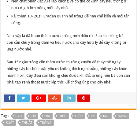
Nén chặt phần đất vừa lấp xuống và có thể cố định cây nếu trồng ở
nơi có gió lớn bằng một cây nhỏ.
Rải thêm 10- 20g Furadan quanh hố trồng để hạn chế kiến và mối tấn
công.
Như vậy là đã hoàn thành bước trồng mới điều rồi. Sau khi trồng bà
con cần chú ý trồng dặm và tiêu nước cho cây hợp lý để cây không bị
úng nước nhé.
Sau 15 ngày trồng cần thăm vườn thường xuyên để thay thê ngay
những cây bị chết hoặc yếu ớt không thích nghi bằng những cây khỏe
mạnh hơn. Cây điều con không chịu được khi đất bị úng nên bà con cần
phải tạo rãnh thoát nước kịp thời để chống úng cho cây nhé!
Tags
CAO
CÂY
ĐẠT
ĐIỀU
GIÚP
KỸ
MỚI
NĂNG
SUẤT
THUẬT
TRỒNG