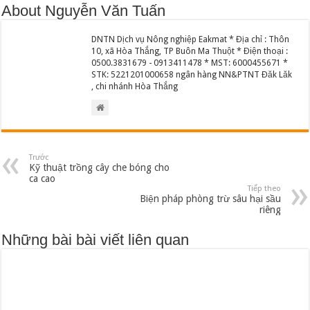
About Nguyễn Văn Tuấn
DNTN Dịch vụ Nông nghiệp Eakmat * Địa chỉ : Thôn
10, xã Hòa Thắng, TP Buôn Ma Thuột * Điện thoại :
0500.3831679 - 0913411478 * MST: 6000455671 *
STK: 5221201000658 ngân hàng NN&PTNT Đăk Lăk
, chi nhánh Hòa Thắng
Trước
Kỹ thuật trồng cây che bóng cho
ca cao
Tiếp theo
Biện pháp phòng trừ sâu hại sầu
riêng
Những bài bài viết liên quan