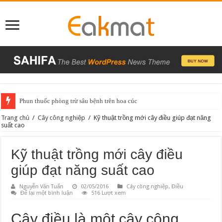
Phun thuốc phòng trừ sâu bệnh trên hoa cúc
Trang chủ
/
Cây công nghiệp
/
Kỹ thuật trồng mới cây điều giúp đạt năng
suất cao
Kỹ thuật trồng mới cây điều
giúp đạt năng suất cao
Nguyễn Văn Tuấn
02/05/2016
Cây công nghiệp
,
Điều
Để lại một bình luận
516 Lượt xem
Cây điều là môt cây công