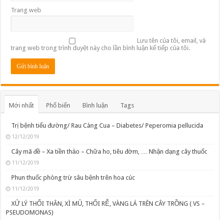
Trang web
Lưu tên của tôi, email, và
trang web trong trình duyệt này cho lần bình luận kế tiếp của tôi.
Mới nhất
Phổ biến
Bình luận
Tags
Trị bệnh tiểu đường/ Rau Càng Cua – Diabetes/ Peperomia pellucida
12/12/2019
Cây mã đề – Xa tiền thảo – Chữa ho, tiêu đờm, … Nhận dạng cây thuốc
11/12/2019
Phun thuốc phòng trừ sâu bệnh trên hoa cúc
11/12/2019
XỬ LÝ THỐI THÂN, XÌ MỦ, THỐI RỄ, VÀNG LÁ TRÊN CÂY TRỒNG ( VS –
PSEUDOMONAS)