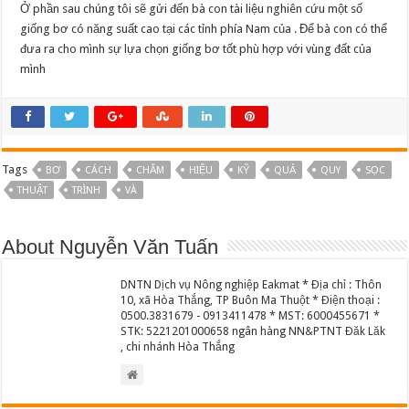
Ở phần sau chúng tôi sẽ gửi đến bà con tài liệu nghiên cứu một số
giống bơ có năng suất cao tại các tỉnh phía Nam của . Để bà con có thể
đưa ra cho mình sự lựa chọn giống bơ tốt phù hợp với vùng đất của
mình
Tags
BƠ
CÁCH
CHĂM
HIỆU
KỸ
QUẢ
QUY
SỌC
THUẬT
TRÌNH
VÀ
About Nguyễn Văn Tuấn
DNTN Dịch vụ Nông nghiệp Eakmat * Địa chỉ : Thôn
10, xã Hòa Thắng, TP Buôn Ma Thuột * Điện thoại :
0500.3831679 - 0913411478 * MST: 6000455671 *
STK: 5221201000658 ngân hàng NN&PTNT Đăk Lăk
, chi nhánh Hòa Thắng