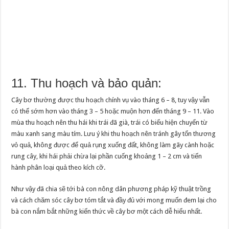
11. Thu hoạch và bảo quản:
Cây bơ thường được thu hoạch chính vụ vào tháng 6 – 8, tuy vậy vẫn
có thể sớm hơn vào tháng 3 – 5 hoặc muộn hơn đến tháng 9 – 11. Vào
mùa thu hoạch nên thu hái khi trái đã già, trái có biểu hiện chuyển từ
màu xanh sang màu tím. Lưu ý khi thu hoạch nên tránh gây tổn thương
vỏ quả, không được để quả rụng xuống đất, không làm gãy cành hoặc
rung cây, khi hái phải chừa lại phần cuống khoảng 1 – 2 cm và tiến
hành phân loại quả theo kích cỡ.
Như vậy đã chia sẽ tới bà con nông dân phương pháp kỹ thuật trồng
và cách chăm sóc cây bơ tóm tắt và đầy đủ với mong muốn đem lại cho
bà con nắm bắt những kiến thức về cây bơ một cách dễ hiểu nhất.