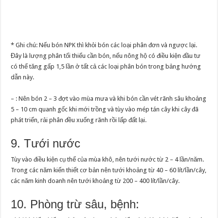
* Ghi chú: Nếu bón NPK thì khỏi bón các loại phân đơn và ngược lại.
Đây là lượng phân tối thiểu cần bón, nếu nông hộ có điều kiện đầu tư
có thể tăng gấp 1,5 lần ở tất cả các loại phân bón trong bảng hướng
dẫn này.
– : Nên bón 2 – 3 đợt vào mùa mưa và khi bón cần vét rãnh sâu khoảng
5 – 10 cm quanh gốc khi mới trồng và tùy vào mép tán cây khi cây đã
phát triển, rải phân đều xuống rãnh rồi lấp đất lại.
9. Tưới nước
Tùy vào điều kiện cụ thể của mùa khô, nên tưới nước từ 2 – 4 lần/năm.
Trong các năm kiến thiết cơ bản nên tưới khoảng từ 40 – 60 lít/lần/cây,
các năm kinh doanh nên tưới khoảng từ 200 – 400 lít/lần/cây.
10. Phòng trừ sâu, bệnh: