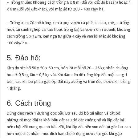
– Trồng thuần: Khoảng cách trồng 6 x 8 m (đối với đất đỏ bazan) hoặc 4
x 6 m (đối với đất khác), với mật độ từ 200 – 400 cây/ ha.
– Trồng xen: Có thể trồng xen trong vườn cà phê, ca cao, chè,… trồng
mới, tái canh (ghép cải tạo hoặc trồng lại) và vườn kinh doanh, khoảng
cách trồng 9 x 12 m, xen ngã tư giữa 4 cây và ven lô. Mật độ khoảng
100 cây/ ha.
5. Đào hố:
Kích thước hố 50 x 50 x 50 cm, bón lót mỗi hố 20 – 25 kg phân chuồng
hoai + 0,5 kg lân + 0,5 kg vôi. Khi đào nên để riêng lớp đất mặt sang 1
bên, sau khi bỏ phân gạt lớp đất này xuống và trộn đều trước khi trồng
1 tháng.
6. Cách trồng
Dùng dao rạch 1 đường dọc bầu Bơ sau đó bỏ túi nilon và cắt bỏ
những rễ mọc dài ra khỏi bầu đất sau đó đặt xuống hố và lấp đất lại
nén chặt đất xung quanh bầu đất, khi lấp đất nên vun đất tại gốc bơ cao
hơn một chút nhằm mục đích hạn chế ứ đọng nước tại gốc khi gặp