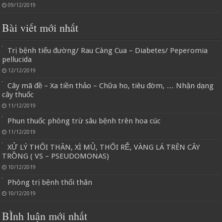
09/12/2019
Bài viết mới nhất
Trị bệnh tiểu đường/ Rau Càng Cua – Diabetes/ Peperomia
pellucida
12/12/2019
Cây mã đề – Xa tiền thảo – Chữa ho, tiêu đờm, … Nhận dạng
cây thuốc
11/12/2019
Phun thuốc phòng trừ sâu bệnh trên hoa cúc
11/12/2019
XỬ LÝ THỐI THÂN, XÌ MỦ, THỐI RỄ, VÀNG LÁ TRÊN CÂY
TRỒNG ( VS – PSEUDOMONAS)
10/12/2019
Phòng trị bệnh thối thân
10/12/2019
BÌnh luận mới nhất