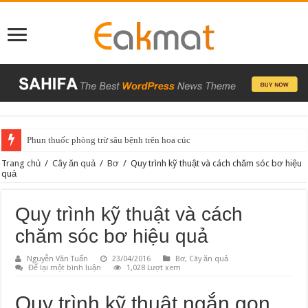
Phun thuốc phòng trừ sâu bệnh trên hoa cúc
Trang chủ
/
Cây ăn quả
/
Bơ
/
Quy trình kỹ thuật và cách chăm sóc bơ hiệu
quả
Quy trình kỹ thuật và cách
chăm sóc bơ hiệu quả
Nguyễn Văn Tuấn
23/04/2016
Bơ
,
Cây ăn quả
Để lại một bình luận
1,028 Lượt xem
Quy trình kỹ thuật ngắn gọn