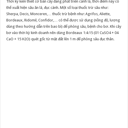
Thời kỳ kiến thiết cơ bản cây đang phát triển cành lá, thời điểm này có
thể xuất hiện sâu ăn lá, đục cành. Một số loại thuốc trừ sâu như:
Sherpa, Decis, Monceren,… thuốc trừ bệnh như: Agrifos, Aliette,
Bordeaux, Ridomil, Confidor,… có thể được sử dụng (nồng độ, lượng
dùng theo hướng dẫn trên bao bì) để phòng sâu, bệnh cho bơ. Khi cây
bơ vào thời kỳ kinh doanh nên dùng Bordeaux 1:4:15 (01 CuSO4 + 04
CaO + 15 H2O) quét gốc từ mặt đất lên 1 m để phòng sâu đục thân.