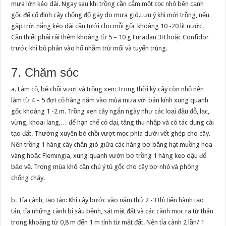
mưa lớn kéo dài. Ngay sau khi trồng cần cắm một cọc nhỏ bên cạnh
gốc để cố định cây chống đổ gãy do mưa gió.Lưu ý khi mới trồng, nếu
gặp trời nắng kéo dài cần tưới cho mỗi gốc khoảng 10 -20 lít nước.
Cần thiết phải rải thêm khoảng từ 5 – 10 g Furadan 3H hoặc Confidor
trước khi bỏ phân vào hố nhằm trừ mối và tuyến trùng.
7. Chăm sóc
a. Làm cỏ, bẻ chồi vượt và trồng xen: Trong thời kỳ cây còn nhỏ nên
làm từ 4 – 5 đợt cỏ hàng năm vào mùa mưa với bán kính xung quanh
gốc khoảng 1 -2 m. Trồng xen cây ngắn ngày như các loại đậu đỗ, lạc,
vừng, khoai lang,… để hạn chế cỏ dại, tăng thu nhập và có tác dụng cải
tạo đất. Thường xuyên bẻ chồi vượt mọc phía dưới vết ghép cho cây.
Nên trồng 1 hàng cây chắn gió giữa các hàng bơ bằng hạt muồng hoa
vàng hoặc Flemingia, xung quanh vườn bơ trồng 1 hàng keo dậu để
bảo vệ. Trong mùa khô cần chú ý tủ gốc cho cây bơ nhỏ và phòng
chống cháy.
b. Tỉa cành, tạo tán: Khi cây bước vào năm thứ 2 -3 thì tiến hành tạo
tán, tỉa những cành bị sâu bệnh, sát mặt đất và các cành mọc ra từ thân
trong khoảng từ 0,8 m đến 1 m tính từ mặt đất. Nên tỉa cành 2 lần/ 1