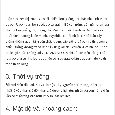
Hiện nay trên thị trường có rất nhiều loại giống bơ khác nhau như: bơ
booth 7, bơ hass, bơ reed, bơ tứ quý… Bà con nông dân nên chọn lựa
những loại giống tốt, chống chịu được với sâu bệnh và đặc biệt cây
phải sinh trưởng khỏe mạnh. Tuy nhiên có rất nhiều cơ sở bán cây
giống không quan tâm đến chất lượng cây giống đã bán ra thị trường
nhiều giống không tốt và không đúng với tiêu chuẩn vì lợi nhuận. Theo
lời khuyên của chúng tôi VIENEAKMAT.COM thì bà con nên trồng 1 số
loại bơ trái vụ như bơ booth để có hiệu quả về lâu dài, tránh đổ xô đi
theo thị trường.
3. Thời vụ trồng:
Đối với điều kiện đất đai và khí hậu Tây Nguyên nói chung, thích hợp
nhất là vào tháng 6 đến tháng 7 dương lịch (tuy nhiên bà con nông dân
vẫn có thể trồng vào mùa khô sau tết âm lịch)
4. Mật độ và khoảng cách: