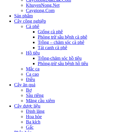
KhuyenNong.Net
Caygiong.Com
Sản phẩm
Cây công nghiệp
Cà phê
Giống cà phê
Phòng trừ sâu bệnh cà phê
Trồng – chăm sóc cà phê
Tái canh cà phê
Hồ tiêu
Trồng-chăm sóc hồ tiêu
Phòng-trừ sâu bệnh hồ tiêu
Mắc ca
Ca cao
Điều
Cây ăn quả
Bơ
Sầu riêng
Mãng cầu xiêm
Cây dược liệu
Đinh lăng
Hoa hòe
Ba kích
Gấc