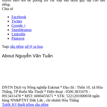
xuyên theo dõi để phòng trừ các loại sâu bệnh gây hại cho sầu
riêng.
Chia sẻ
Facebook
Twitter
Google +
Stumbleupon
LinkedIn
Pinterest
Tags
sầu riêng
xử lý ra hoa
About Nguyễn Văn Tuấn
DNTN Dịch vụ Nông nghiệp Eakmat * Địa chỉ : Thôn 10, xã Hòa
Thắng, TP Buôn Ma Thuột * Điện thoại : 0500.3831679 -
0913411478 * MST: 6000455671 * STK: 5221201000658 ngân
hàng NN&PTNT Đăk Lăk , chi nhánh Hòa Thắng
Trước
Kỹ thuật trồng sầu riêng