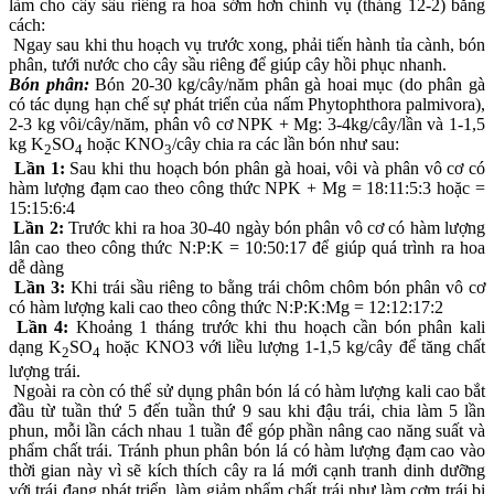
làm cho cây sầu riêng ra hoa sớm hơn chính vụ (tháng 12-2) bằng
cách:
Ngay sau khi thu hoạch vụ trước xong, phải tiến hành tỉa cành, bón
phân, tưới nước cho cây sầu riêng để giúp cây hồi phục nhanh.
Bón phân:
Bón 20-30 kg/cây/năm phân gà hoai mục (do phân gà
có tác dụng hạn chế sự phát triển của nấm Phytophthora palmivora),
2-3 kg vôi/cây/năm, phân vô cơ NPK + Mg: 3-4kg/cây/lần và 1-1,5
kg K
SO
hoặc KNO
/cây chia ra các lần bón như sau:
2
4
3
Lần 1:
Sau khi thu hoạch bón phân gà hoai, vôi và phân vô cơ có
hàm lượng đạm cao theo công thức NPK + Mg = 18:11:5:3 hoặc =
15:15:6:4
Lần 2:
Trước khi ra hoa 30-40 ngày bón phân vô cơ có hàm lượng
lân cao theo công thức N:P:K = 10:50:17 để giúp quá trình ra hoa
dễ dàng
Lần 3:
Khi trái sầu riêng to bằng trái chôm chôm bón phân vô cơ
có hàm lượng kali cao theo công thức N:P:K:Mg = 12:12:17:2
Lần 4:
Khoảng 1 tháng trước khi thu hoạch cần bón phân kali
dạng K
SO
hoặc KNO3 với liều lượng 1-1,5 kg/cây để tăng chất
2
4
lượng trái.
Ngoài ra còn có thể sử dụng phân bón lá có hàm lượng kali cao bắt
đầu từ tuần thứ 5 đến tuần thứ 9 sau khi đậu trái, chia làm 5 lần
phun, mỗi lần cách nhau 1 tuần để góp phần nâng cao năng suất và
phẩm chất trái. Tránh phun phân bón lá có hàm lượng đạm cao vào
thời gian này vì sẽ kích thích cây ra lá mới cạnh tranh dinh dưỡng
với trái đang phát triển, làm giảm phẩm chất trái như làm cơm trái bị