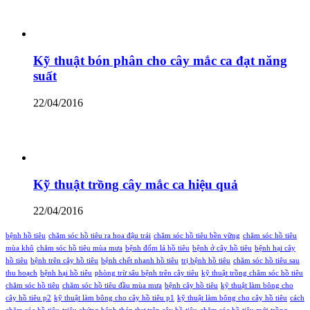
Kỹ thuật bón phân cho cây mắc ca đạt năng
suất
22/04/2016
Kỹ thuật trồng cây mắc ca hiệu quả
22/04/2016
bệnh hồ tiêu
chăm sóc hồ tiêu ra hoa đậu trái
chăm sóc hồ tiêu bền vững
chăm sóc hồ tiêu
mùa khô
chăm sóc hồ tiêu mùa mưa
bệnh đốm lá hồ tiêu
bệnh ở cây hồ tiêu
bệnh hại cây
hồ tiêu
bệnh trên cây hồ tiêu
bệnh chết nhanh hồ tiêu
trị bệnh hồ tiêu
chăm sóc hồ tiêu sau
thu hoạch
bệnh hại hồ tiêu
phòng trừ sâu bệnh trên cây tiêu
kỹ thuật trồng chăm sóc hồ tiêu
chăm sóc hồ tiêu
chăm sóc hồ tiêu đầu mùa mưa
bệnh cây hồ tiêu
kỹ thuật làm bông cho
cây hồ tiêu p2
kỹ thuật làm bông cho cây hồ tiêu p1
kỹ thuật làm bông cho cây hồ tiêu
cách