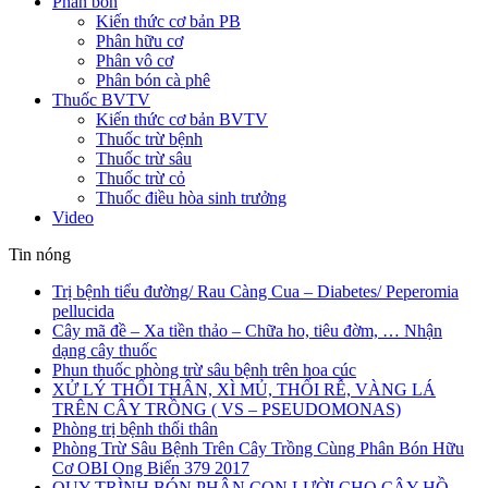
Phân bón
Kiến thức cơ bản PB
Phân hữu cơ
Phân vô cơ
Phân bón cà phê
Thuốc BVTV
Kiến thức cơ bản BVTV
Thuốc trừ bệnh
Thuốc trừ sâu
Thuốc trừ cỏ
Thuốc điều hòa sinh trưởng
Video
Tin nóng
Trị bệnh tiểu đường/ Rau Càng Cua – Diabetes/ Peperomia
pellucida
Cây mã đề – Xa tiền thảo – Chữa ho, tiêu đờm, … Nhận
dạng cây thuốc
Phun thuốc phòng trừ sâu bệnh trên hoa cúc
XỬ LÝ THỐI THÂN, XÌ MỦ, THỐI RỄ, VÀNG LÁ
TRÊN CÂY TRỒNG ( VS – PSEUDOMONAS)
Phòng trị bệnh thối thân
Phòng Trừ Sâu Bệnh Trên Cây Trồng Cùng Phân Bón Hữu
Cơ OBI Ong Biển 379 2017
QUY TRÌNH BÓN PHÂN CON LƯỜI CHO CÂY HỒ