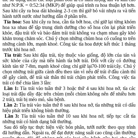
như N:P:K = 0:52:34 (MKP) để giúp quá trình ra hoa thuận lợi hơn.
Sau khi cây ra hoa dài khoảng 2-3 cm thì giở bỏ vải nhựa ra và tiến
hành tưới nước như hướng dẫn ở phần trên.
Tỉa hoa:
Sau khi cây ra hoa, cần tỉa bớt hoa, chỉ giữ lại từng khóm
hoa xa nhau để tập trung dinh dưỡng cho số hoa còn lại phát triển
khỏe, đậu trái tốt và bảo đảm trái trái không va chạm nhau gây khó
khăn trong chăm sóc. Chú ý chọn những chùm hoa có cuống to trên
những cành lớn, mạnh khoẻ. Công tác tỉa hoa được kết thúc 1 tháng
trước khi hoa nở.
Tỉa trái:
Sau khi đậu trái, tùy thuộc vào giống, độ lớn của tán và
sức khỏe của cây mà tiến hành tỉa bớt trái. Đối với cây có đường
kính tán từ 7-8m, mạnh khoẻ cũng chỉ giữ lại70-100 trái/cây. Chú ý
chọn những trái giữa cành đều theo tán vì nếu để trái ở đầu cành thì
dễ gẫy cành, để trái sát thân thì trái chậm phát triển. Công việc tỉa
trái có thể chia làm 3 lần:
Lần 1:
Tỉa trái vào tuần thứ 3 hoặc thứ 4 sau khi hoa nở, tỉa các
loại trái đậu dầy đặc trên chùm (mỗi chùm không nên để nhiều hơn
2 trái), trái bị méo mó, sâu bệnh.
Lần 2:
Tỉa trái vào tuần thứ 8 sau khi hoa nở, tỉa những trái có dấu
hiệu phát triển không bình thường.
Lần 3:
Tỉa trái vào tuần thứ 10 sau khi hoa nở, tiếp tục cắt tỉa
những trái có hình dạng bất thường.
Sau đó tiếp tục thực hiện việc bón phân, tưới nước theo quy trình
đã hướng dẫn. Ngoài ra, để đạt được năng suất cao cũng cần thường