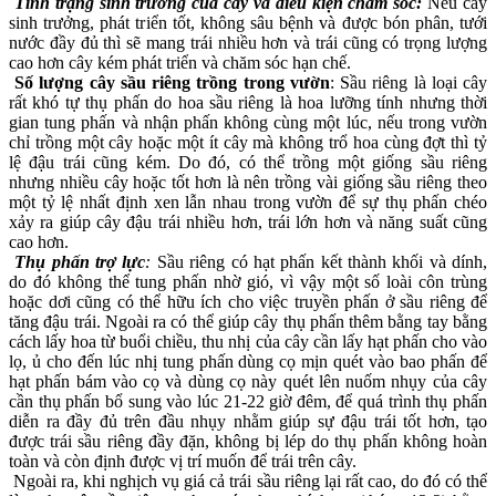
Tình trạng sinh trưởng của cây và điều kiện chăm sóc:
Nếu cây
sinh trưởng, phát triển tốt, không sâu bệnh và được bón phân, tưới
nước đầy đủ thì sẽ mang trái nhiều hơn và trái cũng có trọng lượng
cao hơn cây kém phát triển và chăm sóc hạn chế.
Số lượng cây sầu riêng trồng trong vườn
: Sầu riêng là loại cây
rất khó tự thụ phấn do hoa sầu riêng là hoa lưỡng tính nhưng thời
gian tung phấn và nhận phấn không cùng một lúc, nếu trong vườn
chỉ trồng một cây hoặc một ít cây mà không trổ hoa cùng đợt thì tỷ
lệ đậu trái cũng kém. Do đó, có thể trồng một giống sầu riêng
nhưng nhiều cây hoặc tốt hơn là nên trồng vài giống sầu riêng theo
một tỷ lệ nhất định xen lẫn nhau trong vườn để sự thụ phấn chéo
xảy ra giúp cây đậu trái nhiều hơn, trái lớn hơn và năng suất cũng
cao hơn.
Thụ phấn trợ lực
:
Sầu riêng có hạt phấn kết thành khối và dính,
do đó không thể tung phấn nhờ gió, vì vậy một số loài côn trùng
hoặc dơi cũng có thể hữu ích cho việc truyền phấn ở sầu riêng để
tăng đậu trái. Ngoài ra có thể giúp cây thụ phấn thêm bằng tay bằng
cách lấy hoa từ buổi chiều, thu nhị của cây cần lấy hạt phấn cho vào
lọ, ủ cho đến lúc nhị tung phấn dùng cọ mịn quét vào bao phấn để
hạt phấn bám vào cọ và dùng cọ này quét lên nuốm nhụy của cây
cần thụ phấn bổ sung vào lúc 21-22 giờ đêm, để quá trình thụ phấn
diễn ra đầy đủ trên đầu nhụy nhằm giúp sự đậu trái tốt hơn, tạo
được trái sầu riêng đầy đặn, không bị lép do thụ phấn không hoàn
toàn và còn định được vị trí muốn để trái trên cây.
Ngoài ra, khi nghịch vụ giá cả trái sầu riêng lại rất cao, do đó có thể