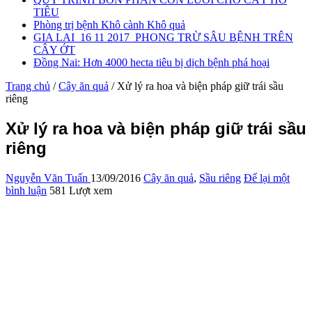
TIÊU
Phòng trị bệnh Khô cành Khô quả
GIA LAI_16 11 2017_PHONG TRỪ SÂU BỆNH TRÊN
CÂY ỚT
Đồng Nai: Hơn 4000 hecta tiêu bị dịch bệnh phá hoại
Trang chủ
/
Cây ăn quả
/
Xử lý ra hoa và biện pháp giữ trái sầu
riêng
Xử lý ra hoa và biện pháp giữ trái sầu
riêng
Nguyễn Văn Tuấn
13/09/2016
Cây ăn quả
,
Sầu riêng
Để lại một
bình luận
581 Lượt xem