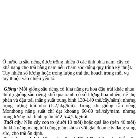
Ở nước ta sầu riêng được trồng nhiều ở các tỉnh phía nam, cây có
khả năng cho trái hàng năm nếu chăm sóc đúng quy trình kỹ thuật.
Tuy nhiên số lượng hoặc trọng lượng trái thu hoạch trong mỗi vụ
tuỳ thuộc vào nhiều yếu tố.
Giống
:
Mỗi giống sầu riêng có khả năng ra hoa đậu trái khác nhau,
thí dụ giống sầu riêng khổ qua xanh có số lượng hoa nhiều, dễ thụ
phấn và đậu trái (năng suất trung bình 130-140 trái/cây/năm); nhưng
trọng lượng trái nhỏ (1-2,5kg/trái). Trong khi giống sầu riêng
Monthong năng suất chỉ đạt khoảng 60-80 trái/cây/năm, nhưng
trọng lượng trái bình quân từ 2,5-4,5 kg/trái.
Tuổi cây:
Nếu cây con tơ (dưới 10 tuổi) hoặc quá lão (trên 40 tuổi)
thì khả năng mang trái cũng giảm sút so với giai đoạn cây đang sung
sức, cho trái ổn định.