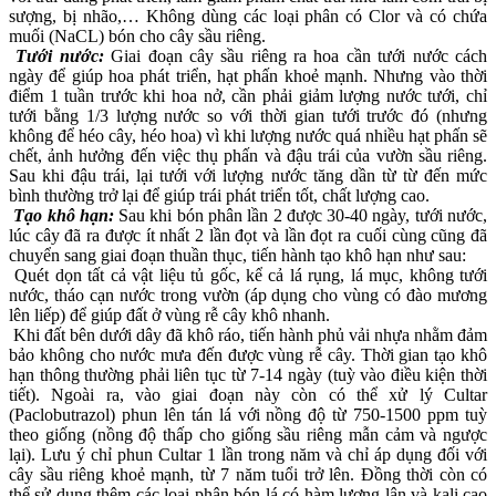
sượng, bị nhão,… Không dùng các loại phân có Clor và có chứa
muối (NaCL) bón cho cây sầu riêng.
Tưới nước:
Giai đoạn cây sầu riêng ra hoa cần tưới nước cách
ngày để giúp hoa phát triển, hạt phấn khoẻ mạnh. Nhưng vào thời
điểm 1 tuần trước khi hoa nở, cần phải giảm lượng nước tưới, chỉ
tưới bằng 1/3 lượng nước so với thời gian tưới trước đó (nhưng
không để héo cây, héo hoa) vì khi lượng nước quá nhiều hạt phấn sẽ
chết, ảnh hưởng đến việc thụ phấn và đậu trái của vườn sầu riêng.
Sau khi đậu trái, lại tưới với lượng nước tăng dần từ từ đến mức
bình thường trở lại để giúp trái phát triển tốt, chất lượng cao.
Tạo khô hạn:
Sau khi bón phân lần 2 được 30-40 ngày, tưới nước,
lúc cây đã ra được ít nhất 2 lần đọt và lần đọt ra cuối cùng cũng đã
chuyển sang giai đoạn thuần thục, tiến hành tạo khô hạn như sau:
Quét dọn tất cả vật liệu tủ gốc, kể cả lá rụng, lá mục, không tưới
nước, tháo cạn nước trong vườn (áp dụng cho vùng có đào mương
lên liếp) để giúp đất ở vùng rễ cây khô nhanh.
Khi đất bên dưới dây đã khô ráo, tiến hành phủ vải nhựa nhằm đảm
bảo không cho nước mưa đến được vùng rễ cây. Thời gian tạo khô
hạn thông thường phải liên tục từ 7-14 ngày (tuỳ vào điều kiện thời
tiết). Ngoài ra, vào giai đoạn này còn có thể xử lý Cultar
(Paclobutrazol) phun lên tán lá với nồng độ từ 750-1500 ppm tuỳ
theo giống (nồng độ thấp cho giống sầu riêng mẫn cảm và ngược
lại). Lưu ý chỉ phun Cultar 1 lần trong năm và chỉ áp dụng đối với
cây sầu riêng khoẻ mạnh, từ 7 năm tuổi trở lên. Đồng thời còn có
thể sử dụng thêm các loại phân bón lá có hàm lượng lân và kali cao