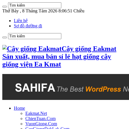
Thứ Bảy , 8 Tháng Tám 2026 8:06:51 Chiều
Liên hệ
Sơ đồ đường đi
Cây giống Eakmat
Sản xuất, mua bán sỉ lẻ hạt giống cây
giống viện Ea Kmat
Home
Eakmat.Net
ChienTuan.Com
VuonGiong.Com
CayGiongDakLak.Com