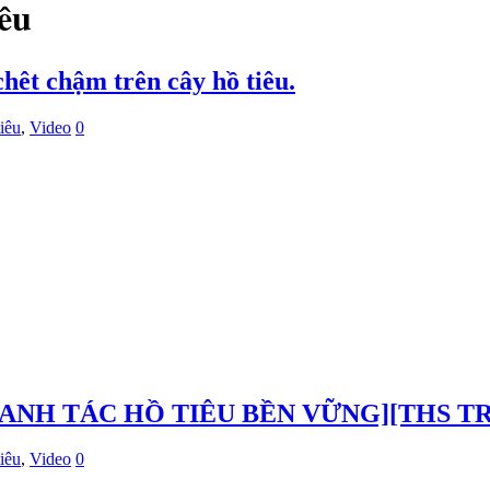
iêu
hêt chậm trên cây hồ tiêu.
iêu
,
Video
0
[CANH TÁC HỒ TIÊU BỀN VỮNG][THS
iêu
,
Video
0