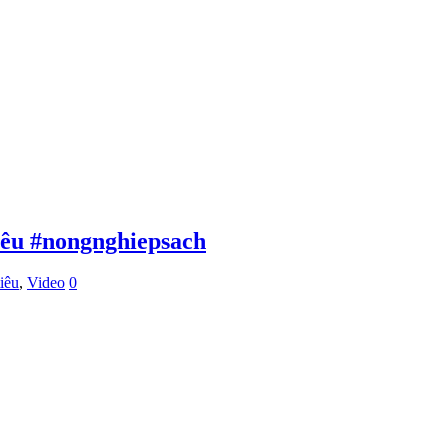
tiêu #nongnghiepsach
iêu
,
Video
0