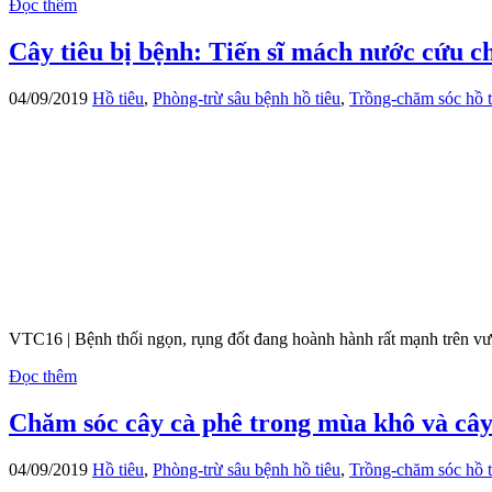
Đọc thêm
Cây tiêu bị bệnh: Tiến sĩ mách nước cứu 
04/09/2019
Hồ tiêu
,
Phòng-trừ sâu bệnh hồ tiêu
,
Trồng-chăm sóc hồ t
VTC16 | Bệnh thối ngọn, rụng đốt đang hoành hành rất mạnh trên vư
Đọc thêm
Chăm sóc cây cà phê trong mùa khô và cây 
04/09/2019
Hồ tiêu
,
Phòng-trừ sâu bệnh hồ tiêu
,
Trồng-chăm sóc hồ t