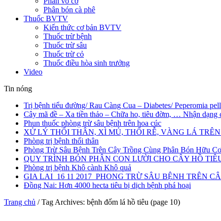
Phân vô cơ
Phân bón cà phê
Thuốc BVTV
Kiến thức cơ bản BVTV
Thuốc trừ bệnh
Thuốc trừ sâu
Thuốc trừ cỏ
Thuốc điều hòa sinh trưởng
Video
Tin nóng
Trị bệnh tiểu đường/ Rau Càng Cua – Diabetes/ Peperomia pel
Cây mã đề – Xa tiền thảo – Chữa ho, tiêu đờm, … Nhận dạng 
Phun thuốc phòng trừ sâu bệnh trên hoa cúc
XỬ LÝ THỐI THÂN, XÌ MỦ, THỐI RỄ, VÀNG LÁ TRÊ
Phòng trị bệnh thối thân
Phòng Trừ Sâu Bệnh Trên Cây Trồng Cùng Phân Bón Hữu C
QUY TRÌNH BÓN PHÂN CON LƯỜI CHO CÂY HỒ TIÊ
Phòng trị bệnh Khô cành Khô quả
GIA LAI_16 11 2017_PHONG TRỪ SÂU BỆNH TRÊN C
Đồng Nai: Hơn 4000 hecta tiêu bị dịch bệnh phá hoại
Trang chủ
/
Tag Archives: bệnh đốm lá hồ tiêu
(page 10)