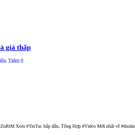
à giá thấp
iêu
,
Video
0
2BZnRtM Xem #TinTuc hấp dẫn, Tổng Hợp #Video Mới nhất về #thoiti