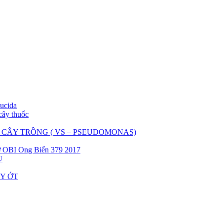
lucida
cây thuốc
N CÂY TRỒNG ( VS – PSEUDOMONAS)
ơ OBI Ong Biển 379 2017
U
ÂY ỚT