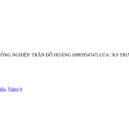
ÔNG NGHIỆP: TRẦN ĐỖ HOÀNG (0985954747) LÚA : KS TR
iêu
,
Video
0