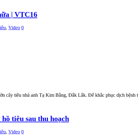
chữa | VTC16
iêu
,
Video
0
ờn cây tiêu nhà anh Tạ Kim Bằng, Đắk Lắk. Để khắc phục dịch bệnh t
hồ tiêu sau thu hoạch
iêu
,
Video
0