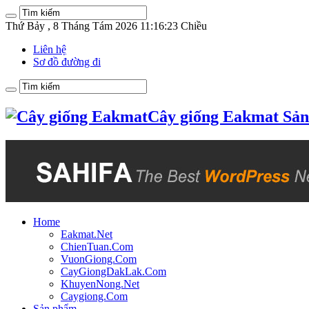
Thứ Bảy , 8 Tháng Tám 2026 11:16:23 Chiều
Liên hệ
Sơ đồ đường đi
Cây giống Eakmat Sản 
Home
Eakmat.Net
ChienTuan.Com
VuonGiong.Com
CayGiongDakLak.Com
KhuyenNong.Net
Caygiong.Com
Sản phẩm