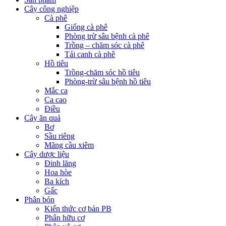
Cây công nghiệp
Cà phê
Giống cà phê
Phòng trừ sâu bệnh cà phê
Trồng – chăm sóc cà phê
Tái canh cà phê
Hồ tiêu
Trồng-chăm sóc hồ tiêu
Phòng-trừ sâu bệnh hồ tiêu
Mắc ca
Ca cao
Điều
Cây ăn quả
Bơ
Sầu riêng
Mãng cầu xiêm
Cây dược liệu
Đinh lăng
Hoa hòe
Ba kích
Gấc
Phân bón
Kiến thức cơ bản PB
Phân hữu cơ