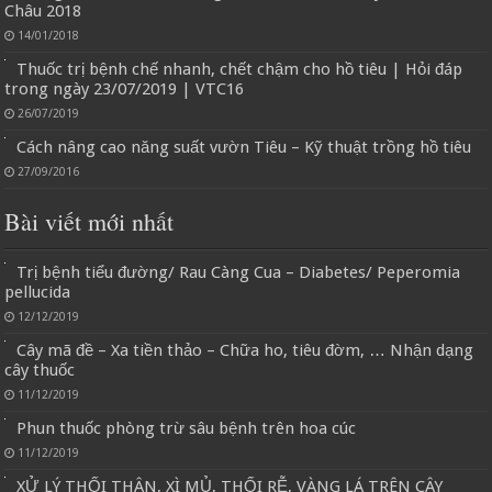
Châu 2018
14/01/2018
Thuốc trị bệnh chế nhanh, chết chậm cho hồ tiêu | Hỏi đáp
trong ngày 23/07/2019 | VTC16
26/07/2019
Cách nâng cao năng suất vườn Tiêu – Kỹ thuật trồng hồ tiêu
27/09/2016
Bài viết mới nhất
Trị bệnh tiểu đường/ Rau Càng Cua – Diabetes/ Peperomia
pellucida
12/12/2019
Cây mã đề – Xa tiền thảo – Chữa ho, tiêu đờm, … Nhận dạng
cây thuốc
11/12/2019
Phun thuốc phòng trừ sâu bệnh trên hoa cúc
11/12/2019
XỬ LÝ THỐI THÂN, XÌ MỦ, THỐI RỄ, VÀNG LÁ TRÊN CÂY