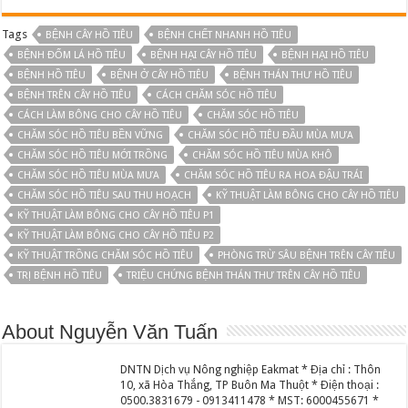
Tags
BỆNH CÂY HỒ TIÊU
BỆNH CHẾT NHANH HỒ TIÊU
BỆNH ĐỐM LÁ HỒ TIÊU
BỆNH HẠI CÂY HỒ TIÊU
BỆNH HẠI HỒ TIÊU
BỆNH HỒ TIÊU
BỆNH Ở CÂY HỒ TIÊU
BỆNH THÁN THƯ HỒ TIÊU
BỆNH TRÊN CÂY HỒ TIÊU
CÁCH CHĂM SÓC HỒ TIÊU
CÁCH LÀM BÔNG CHO CÂY HỒ TIÊU
CHĂM SÓC HỒ TIÊU
CHĂM SÓC HỒ TIÊU BỀN VỮNG
CHĂM SÓC HỒ TIÊU ĐẦU MÙA MƯA
CHĂM SÓC HỒ TIÊU MỚI TRỒNG
CHĂM SÓC HỒ TIÊU MÙA KHÔ
CHĂM SÓC HỒ TIÊU MÙA MƯA
CHĂM SÓC HỒ TIÊU RA HOA ĐẬU TRÁI
CHĂM SÓC HỒ TIÊU SAU THU HOẠCH
KỸ THUẬT LÀM BÔNG CHO CÂY HỒ TIÊU
KỸ THUẬT LÀM BÔNG CHO CÂY HỒ TIÊU P1
KỸ THUẬT LÀM BÔNG CHO CÂY HỒ TIÊU P2
KỸ THUẬT TRỒNG CHĂM SÓC HỒ TIÊU
PHÒNG TRỪ SÂU BỆNH TRÊN CÂY TIÊU
TRỊ BỆNH HỒ TIÊU
TRIỆU CHỨNG BỆNH THÁN THƯ TRÊN CÂY HỒ TIÊU
About Nguyễn Văn Tuấn
DNTN Dịch vụ Nông nghiệp Eakmat * Địa chỉ : Thôn
10, xã Hòa Thắng, TP Buôn Ma Thuột * Điện thoại :
0500.3831679 - 0913411478 * MST: 6000455671 *