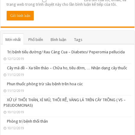
trang web trong trình duyệt này cho lần bình luận kế tiếp của tôi.
Mới nhất
Phổ biến
Bình luận
Tags
Trị bệnh tiểu đường/ Rau Càng Cua – Diabetes/ Peperomia pellucida
12/12/2019
Cây mã đề – Xa tiền thảo – Chữa ho, tiêu đờm, … Nhận dạng cây thuốc
11/12/2019
Phun thuốc phòng trừ sâu bệnh trên hoa cúc
11/12/2019
XỬ LÝ THỐI THÂN, XÌ MỦ, THỐI RỄ, VÀNG LÁ TRÊN CÂY TRỒNG ( VS –
PSEUDOMONAS)
10/12/2019
Phòng trị bệnh thối thân
10/12/2019