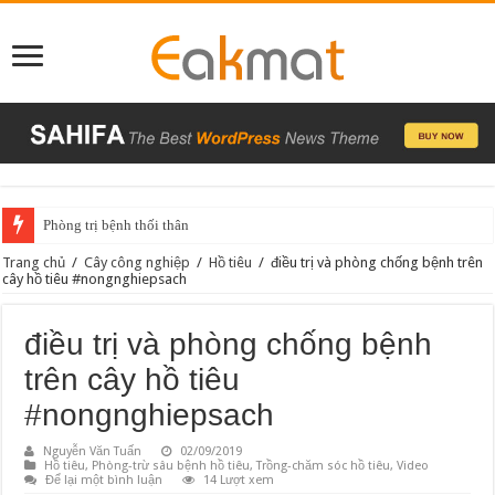
Phòng trị bệnh thối thân
Phòng Trừ Sâu Bệnh Trên Cây Trồng Cùng Phân Bón Hữu Cơ OBI Ong Biể
Trang chủ
/
Cây công nghiệp
/
Hồ tiêu
/
điều trị và phòng chống bệnh trên
cây hồ tiêu #nongnghiepsach
điều trị và phòng chống bệnh
trên cây hồ tiêu
#nongnghiepsach
Nguyễn Văn Tuấn
02/09/2019
Hồ tiêu
,
Phòng-trừ sâu bệnh hồ tiêu
,
Trồng-chăm sóc hồ tiêu
,
Video
Để lại một bình luận
14 Lượt xem