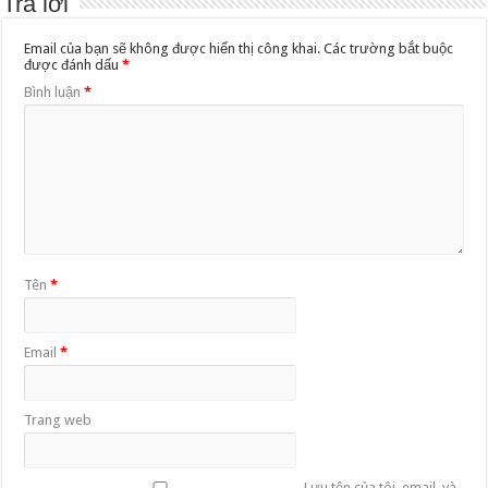
Trả lời
Email của bạn sẽ không được hiển thị công khai.
Các trường bắt buộc
được đánh dấu
*
Bình luận
*
Tên
*
Email
*
Trang web
Lưu tên của tôi, email, và