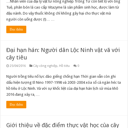
…Nhân viên của đại lý vật tư nông nghiệp Trông Từ còn tiết lộ với ông
Tuệ, phân bón lá cao cấp Vitazyme là sản phẩm sinh học, được làm từ
đậu nành. Do vậy thuốc không chỉ không gây hại cho thực vật mà
người còn uống được (!)… …
Đọc thêm
Đại hạn hán: Người dân Lộc Ninh vật vã với
cây tiêu
25/04/2016
Cây công nghiệp
,
Hồ tiêu
0
Người trồng tiêu nổ lực đào giếng chống hạn Thời gian vẫn còn ghi
dấu hiện tượng El Nino 1997-1998 và 2003-2004 xóa sổ cả ngàn héc ta
hồ tiêu ở Lộc Ninh. Và với sự khốc liệt của đại hạn hán lịch sử mùa khô
2016 đang xảy ra, …
Đọc thêm
Giới thiệu về đặc điểm thực vật học của cây