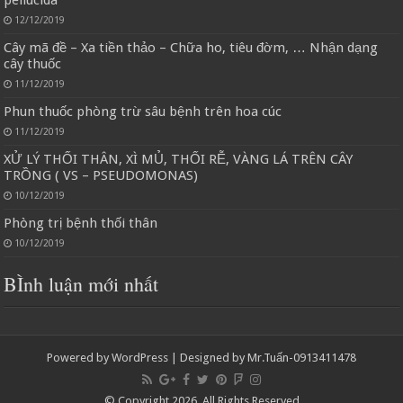
pellucida
12/12/2019
Cây mã đề – Xa tiền thảo – Chữa ho, tiêu đờm, … Nhận dạng
cây thuốc
11/12/2019
Phun thuốc phòng trừ sâu bệnh trên hoa cúc
11/12/2019
XỬ LÝ THỐI THÂN, XÌ MỦ, THỐI RỄ, VÀNG LÁ TRÊN CÂY
TRỒNG ( VS – PSEUDOMONAS)
10/12/2019
Phòng trị bệnh thối thân
10/12/2019
BÌnh luận mới nhất
Powered by
WordPress
| Designed by
Mr.Tuấn-0913411478
© Copyright 2026, All Rights Reserved