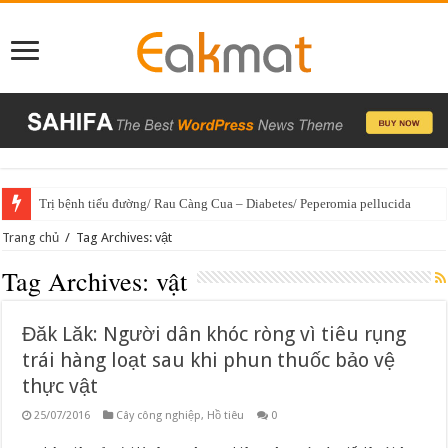
Trị bệnh tiểu đường/ Rau Càng Cua – Diabetes/ Peperomia pellucida
Trang chủ
/
Tag Archives: vật
Tag Archives:
vật
Đăk Lăk: Người dân khóc ròng vì tiêu rụng
trái hàng loạt sau khi phun thuốc bảo vệ
thực vật
25/07/2016
Cây công nghiệp
,
Hồ tiêu
0